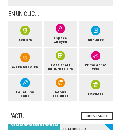
EN UN CLIC...
Espace
Séniors
Annuaire
Citoyen
Pass sport
Prime achat
Aides sociales
culture loisirs
vélo
Louer une
Repas
Déchets
salle
scolaires
L'ACTU
TOUTES LES ACTUS +
LE GUIDE DES