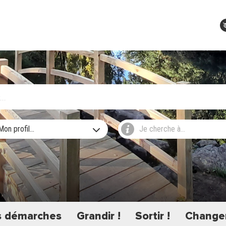
Mon profil...
Je cherche à...
 démarches
Grandir !
Sortir !
Changer