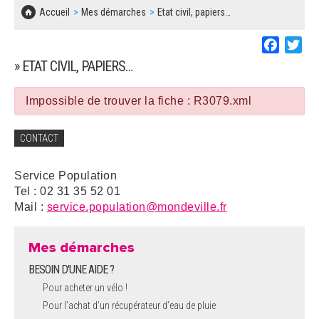
SOLIDARITÉ, LOGEMENT
MARCHÉS PUBLICS
Accueil
Mes démarches
Etat civil, papiers…
BESOIN D'UNE AIDE ?
COMMUNIQUÉS DE PRESSE
ÉTAT CIVIL, PAPIERS…
PLAN LOCAL D'URBANISME
Faceboo
Twi
LES ASSOCIATIONS
CONCERTATIONS PUBLIQUES
» ETAT CIVIL, PAPIERS…
SÉNIORS
DOCUMENT D'INFORMATION COMMUNAL
SUR LES RISQUES MAJEURS
Impossible de trouver la fiche : R3079.xml
EMPLOI
REGLEMENT LOCAL DE PUBLICITÉ
CONTACT
URBANISME
DECLARATION DE DEMARCHAGE
Service Population
POLICE MUNICIPALE
Tel : 02 31 35 52 01
DOSSIER DE DEMANDE DE SUBVENTION
Mail :
service.population@mondeville.fr
DECHETS
DEMANDE DE PRÊT DE MATERIEL
Mes démarches
SIGNALEMENTS
BESOIN D'UNE AIDE ?
FICHE D'ORGANISATION MANIFESTATION
Pour acheter un vélo !
Pour l'achat d’un récupérateur d’eau de pluie
PLAN D'ACTION MUNICIPAL