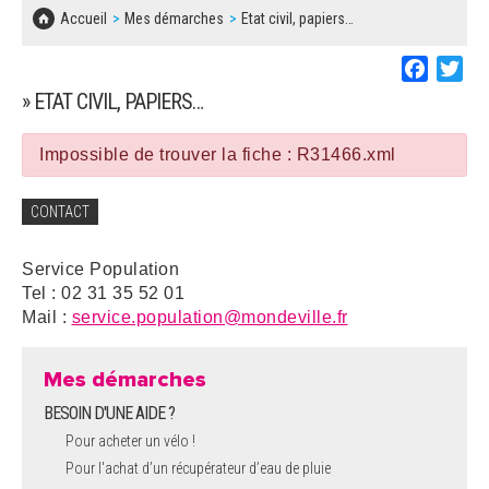
SOLIDARITÉ, LOGEMENT
MARCHÉS PUBLICS
Accueil
Mes démarches
Etat civil, papiers…
BESOIN D'UNE AIDE ?
COMMUNIQUÉS DE PRESSE
ÉTAT CIVIL, PAPIERS…
PLAN LOCAL D'URBANISME
Faceboo
Twi
LES ASSOCIATIONS
CONCERTATIONS PUBLIQUES
» ETAT CIVIL, PAPIERS…
SÉNIORS
DOCUMENT D'INFORMATION COMMUNAL
SUR LES RISQUES MAJEURS
Impossible de trouver la fiche : R31466.xml
EMPLOI
REGLEMENT LOCAL DE PUBLICITÉ
CONTACT
URBANISME
DECLARATION DE DEMARCHAGE
Service Population
POLICE MUNICIPALE
Tel : 02 31 35 52 01
DOSSIER DE DEMANDE DE SUBVENTION
Mail :
service.population@mondeville.fr
DECHETS
DEMANDE DE PRÊT DE MATERIEL
Mes démarches
SIGNALEMENTS
BESOIN D'UNE AIDE ?
FICHE D'ORGANISATION MANIFESTATION
Pour acheter un vélo !
Pour l'achat d’un récupérateur d’eau de pluie
PLAN D'ACTION MUNICIPAL