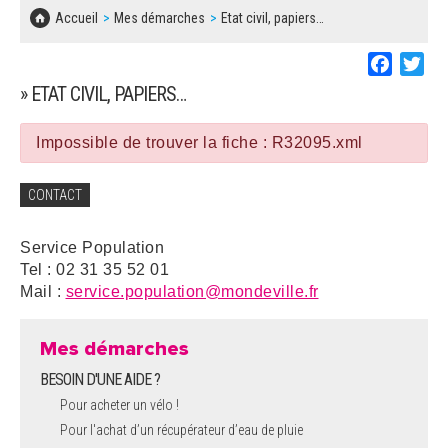
SOLIDARITÉ, LOGEMENT
MARCHÉS PUBLICS
Accueil
Mes démarches
Etat civil, papiers…
BESOIN D'UNE AIDE ?
COMMUNIQUÉS DE PRESSE
ÉTAT CIVIL, PAPIERS…
PLAN LOCAL D'URBANISME
Faceboo
Twi
LES ASSOCIATIONS
CONCERTATIONS PUBLIQUES
» ETAT CIVIL, PAPIERS…
SÉNIORS
DOCUMENT D'INFORMATION COMMUNAL
SUR LES RISQUES MAJEURS
Impossible de trouver la fiche : R32095.xml
EMPLOI
REGLEMENT LOCAL DE PUBLICITÉ
CONTACT
URBANISME
DECLARATION DE DEMARCHAGE
Service Population
POLICE MUNICIPALE
Tel : 02 31 35 52 01
DOSSIER DE DEMANDE DE SUBVENTION
Mail :
service.population@mondeville.fr
DECHETS
DEMANDE DE PRÊT DE MATERIEL
Mes démarches
SIGNALEMENTS
BESOIN D'UNE AIDE ?
FICHE D'ORGANISATION MANIFESTATION
Pour acheter un vélo !
Pour l'achat d’un récupérateur d’eau de pluie
PLAN D'ACTION MUNICIPAL