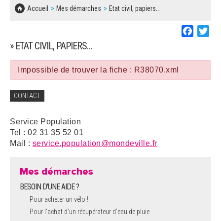
SOLIDARITÉ, LOGEMENT
MARCHÉS PUBLICS
Accueil
Mes démarches
Etat civil, papiers…
BESOIN D'UNE AIDE ?
COMMUNIQUÉS DE PRESSE
ÉTAT CIVIL, PAPIERS…
PLAN LOCAL D'URBANISME
Faceboo
Twi
LES ASSOCIATIONS
CONCERTATIONS PUBLIQUES
» ETAT CIVIL, PAPIERS…
SÉNIORS
DOCUMENT D'INFORMATION COMMUNAL
SUR LES RISQUES MAJEURS
Impossible de trouver la fiche : R38070.xml
EMPLOI
REGLEMENT LOCAL DE PUBLICITÉ
CONTACT
URBANISME
DECLARATION DE DEMARCHAGE
Service Population
POLICE MUNICIPALE
Tel : 02 31 35 52 01
DOSSIER DE DEMANDE DE SUBVENTION
Mail :
service.population@mondeville.fr
DECHETS
DEMANDE DE PRÊT DE MATERIEL
Mes démarches
SIGNALEMENTS
BESOIN D'UNE AIDE ?
FICHE D'ORGANISATION MANIFESTATION
Pour acheter un vélo !
Pour l'achat d’un récupérateur d’eau de pluie
PLAN D'ACTION MUNICIPAL