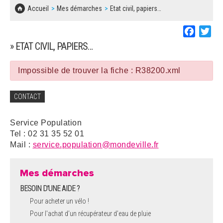
SOLIDARITÉ, LOGEMENT
MARCHÉS PUBLICS
Accueil
Mes démarches
Etat civil, papiers…
BESOIN D'UNE AIDE ?
COMMUNIQUÉS DE PRESSE
ÉTAT CIVIL, PAPIERS…
PLAN LOCAL D'URBANISME
Faceboo
Twi
LES ASSOCIATIONS
CONCERTATIONS PUBLIQUES
» ETAT CIVIL, PAPIERS…
SÉNIORS
DOCUMENT D'INFORMATION COMMUNAL
SUR LES RISQUES MAJEURS
Impossible de trouver la fiche : R38200.xml
EMPLOI
REGLEMENT LOCAL DE PUBLICITÉ
CONTACT
URBANISME
DECLARATION DE DEMARCHAGE
Service Population
POLICE MUNICIPALE
Tel : 02 31 35 52 01
DOSSIER DE DEMANDE DE SUBVENTION
Mail :
service.population@mondeville.fr
DECHETS
DEMANDE DE PRÊT DE MATERIEL
Mes démarches
SIGNALEMENTS
BESOIN D'UNE AIDE ?
FICHE D'ORGANISATION MANIFESTATION
Pour acheter un vélo !
Pour l'achat d’un récupérateur d’eau de pluie
PLAN D'ACTION MUNICIPAL