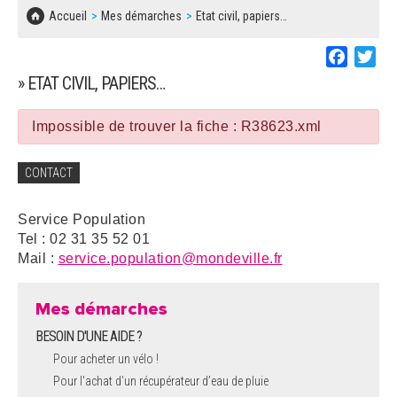
SOLIDARITÉ, LOGEMENT
MARCHÉS PUBLICS
Accueil
Mes démarches
Etat civil, papiers…
BESOIN D'UNE AIDE ?
COMMUNIQUÉS DE PRESSE
ÉTAT CIVIL, PAPIERS…
PLAN LOCAL D'URBANISME
Faceboo
Twi
LES ASSOCIATIONS
CONCERTATIONS PUBLIQUES
» ETAT CIVIL, PAPIERS…
SÉNIORS
DOCUMENT D'INFORMATION COMMUNAL
SUR LES RISQUES MAJEURS
Impossible de trouver la fiche : R38623.xml
EMPLOI
REGLEMENT LOCAL DE PUBLICITÉ
CONTACT
URBANISME
DECLARATION DE DEMARCHAGE
Service Population
POLICE MUNICIPALE
Tel : 02 31 35 52 01
DOSSIER DE DEMANDE DE SUBVENTION
Mail :
service.population@mondeville.fr
DECHETS
DEMANDE DE PRÊT DE MATERIEL
Mes démarches
SIGNALEMENTS
BESOIN D'UNE AIDE ?
FICHE D'ORGANISATION MANIFESTATION
Pour acheter un vélo !
Pour l'achat d’un récupérateur d’eau de pluie
PLAN D'ACTION MUNICIPAL