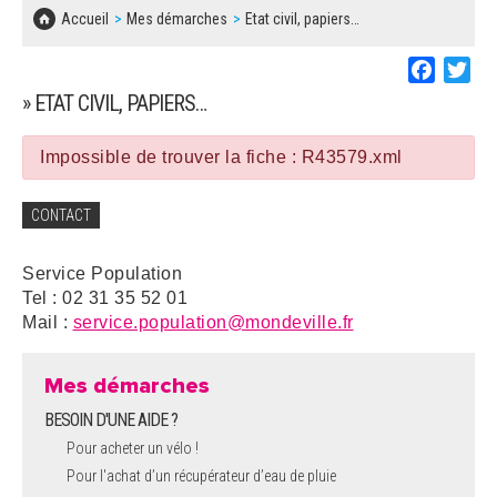
SOLIDARITÉ, LOGEMENT
MARCHÉS PUBLICS
Accueil
Mes démarches
Etat civil, papiers…
BESOIN D'UNE AIDE ?
COMMUNIQUÉS DE PRESSE
ÉTAT CIVIL, PAPIERS…
PLAN LOCAL D'URBANISME
Faceboo
Twi
LES ASSOCIATIONS
CONCERTATIONS PUBLIQUES
» ETAT CIVIL, PAPIERS…
SÉNIORS
DOCUMENT D'INFORMATION COMMUNAL
SUR LES RISQUES MAJEURS
Impossible de trouver la fiche : R43579.xml
EMPLOI
REGLEMENT LOCAL DE PUBLICITÉ
CONTACT
URBANISME
DECLARATION DE DEMARCHAGE
Service Population
POLICE MUNICIPALE
Tel : 02 31 35 52 01
DOSSIER DE DEMANDE DE SUBVENTION
Mail :
service.population@mondeville.fr
DECHETS
DEMANDE DE PRÊT DE MATERIEL
Mes démarches
SIGNALEMENTS
BESOIN D'UNE AIDE ?
FICHE D'ORGANISATION MANIFESTATION
Pour acheter un vélo !
Pour l'achat d’un récupérateur d’eau de pluie
PLAN D'ACTION MUNICIPAL