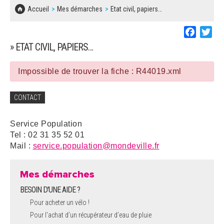
SOLIDARITÉ, LOGEMENT
MARCHÉS PUBLICS
Accueil
Mes démarches
Etat civil, papiers…
BESOIN D'UNE AIDE ?
COMMUNIQUÉS DE PRESSE
ÉTAT CIVIL, PAPIERS…
PLAN LOCAL D'URBANISME
Faceboo
Twi
LES ASSOCIATIONS
CONCERTATIONS PUBLIQUES
» ETAT CIVIL, PAPIERS…
SÉNIORS
DOCUMENT D'INFORMATION COMMUNAL
SUR LES RISQUES MAJEURS
Impossible de trouver la fiche : R44019.xml
EMPLOI
REGLEMENT LOCAL DE PUBLICITÉ
CONTACT
URBANISME
DECLARATION DE DEMARCHAGE
Service Population
POLICE MUNICIPALE
Tel : 02 31 35 52 01
DOSSIER DE DEMANDE DE SUBVENTION
Mail :
service.population@mondeville.fr
DECHETS
DEMANDE DE PRÊT DE MATERIEL
Mes démarches
SIGNALEMENTS
BESOIN D'UNE AIDE ?
FICHE D'ORGANISATION MANIFESTATION
Pour acheter un vélo !
Pour l'achat d’un récupérateur d’eau de pluie
PLAN D'ACTION MUNICIPAL