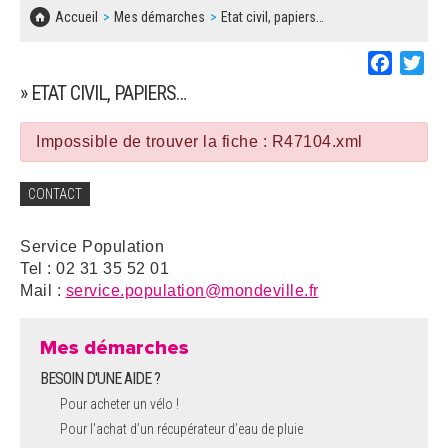
SOLIDARITÉ, LOGEMENT
MARCHÉS PUBLICS
Accueil
Mes démarches
Etat civil, papiers…
BESOIN D'UNE AIDE ?
COMMUNIQUÉS DE PRESSE
ÉTAT CIVIL, PAPIERS…
PLAN LOCAL D'URBANISME
Faceboo
Twi
LES ASSOCIATIONS
CONCERTATIONS PUBLIQUES
» ETAT CIVIL, PAPIERS…
SÉNIORS
DOCUMENT D'INFORMATION COMMUNAL
SUR LES RISQUES MAJEURS
Impossible de trouver la fiche : R47104.xml
EMPLOI
REGLEMENT LOCAL DE PUBLICITÉ
CONTACT
URBANISME
DECLARATION DE DEMARCHAGE
Service Population
POLICE MUNICIPALE
Tel : 02 31 35 52 01
DOSSIER DE DEMANDE DE SUBVENTION
Mail :
service.population@mondeville.fr
DECHETS
DEMANDE DE PRÊT DE MATERIEL
Mes démarches
SIGNALEMENTS
BESOIN D'UNE AIDE ?
FICHE D'ORGANISATION MANIFESTATION
Pour acheter un vélo !
Pour l'achat d’un récupérateur d’eau de pluie
PLAN D'ACTION MUNICIPAL