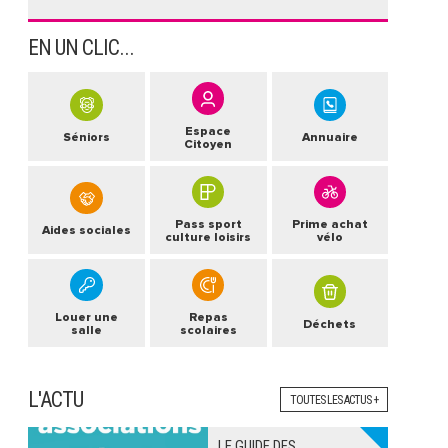
EN UN CLIC...
Espace
Séniors
Annuaire
Citoyen
Pass sport
Prime achat
Aides sociales
culture loisirs
vélo
Louer une
Repas
Déchets
salle
scolaires
L'ACTU
TOUTES LES ACTUS +
LE GUIDE DES