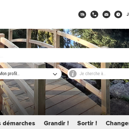
J
Mon profil...
Je cherche à...
 démarches
Grandir !
Sortir !
Changer