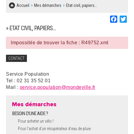
SOLIDARITÉ, LOGEMENT
MARCHÉS PUBLICS
Accueil
Mes démarches
Etat civil, papiers…
BESOIN D'UNE AIDE ?
COMMUNIQUÉS DE PRESSE
ÉTAT CIVIL, PAPIERS…
PLAN LOCAL D'URBANISME
Faceboo
Twi
LES ASSOCIATIONS
CONCERTATIONS PUBLIQUES
» ETAT CIVIL, PAPIERS…
SÉNIORS
DOCUMENT D'INFORMATION COMMUNAL
SUR LES RISQUES MAJEURS
Impossible de trouver la fiche : R49752.xml
EMPLOI
REGLEMENT LOCAL DE PUBLICITÉ
CONTACT
URBANISME
DECLARATION DE DEMARCHAGE
Service Population
POLICE MUNICIPALE
Tel : 02 31 35 52 01
DOSSIER DE DEMANDE DE SUBVENTION
Mail :
service.population@mondeville.fr
DECHETS
DEMANDE DE PRÊT DE MATERIEL
Mes démarches
SIGNALEMENTS
BESOIN D'UNE AIDE ?
FICHE D'ORGANISATION MANIFESTATION
Pour acheter un vélo !
Pour l'achat d’un récupérateur d’eau de pluie
PLAN D'ACTION MUNICIPAL