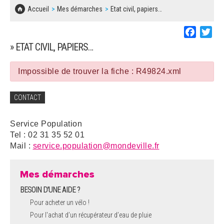
SOLIDARITÉ, LOGEMENT
MARCHÉS PUBLICS
Accueil
Mes démarches
Etat civil, papiers…
BESOIN D'UNE AIDE ?
COMMUNIQUÉS DE PRESSE
ÉTAT CIVIL, PAPIERS…
PLAN LOCAL D'URBANISME
Faceboo
Twi
LES ASSOCIATIONS
CONCERTATIONS PUBLIQUES
» ETAT CIVIL, PAPIERS…
SÉNIORS
DOCUMENT D'INFORMATION COMMUNAL
SUR LES RISQUES MAJEURS
Impossible de trouver la fiche : R49824.xml
EMPLOI
REGLEMENT LOCAL DE PUBLICITÉ
CONTACT
URBANISME
DECLARATION DE DEMARCHAGE
Service Population
POLICE MUNICIPALE
Tel : 02 31 35 52 01
DOSSIER DE DEMANDE DE SUBVENTION
Mail :
service.population@mondeville.fr
DECHETS
DEMANDE DE PRÊT DE MATERIEL
Mes démarches
SIGNALEMENTS
BESOIN D'UNE AIDE ?
FICHE D'ORGANISATION MANIFESTATION
Pour acheter un vélo !
Pour l'achat d’un récupérateur d’eau de pluie
PLAN D'ACTION MUNICIPAL