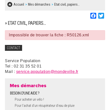
SOLIDARITÉ, LOGEMENT
MARCHÉS PUBLICS
Accueil
Mes démarches
Etat civil, papiers…
BESOIN D'UNE AIDE ?
COMMUNIQUÉS DE PRESSE
ÉTAT CIVIL, PAPIERS…
PLAN LOCAL D'URBANISME
Faceboo
Twi
LES ASSOCIATIONS
CONCERTATIONS PUBLIQUES
» ETAT CIVIL, PAPIERS…
SÉNIORS
DOCUMENT D'INFORMATION COMMUNAL
SUR LES RISQUES MAJEURS
Impossible de trouver la fiche : R50126.xml
EMPLOI
REGLEMENT LOCAL DE PUBLICITÉ
CONTACT
URBANISME
DECLARATION DE DEMARCHAGE
Service Population
POLICE MUNICIPALE
Tel : 02 31 35 52 01
DOSSIER DE DEMANDE DE SUBVENTION
Mail :
service.population@mondeville.fr
DECHETS
DEMANDE DE PRÊT DE MATERIEL
Mes démarches
SIGNALEMENTS
BESOIN D'UNE AIDE ?
FICHE D'ORGANISATION MANIFESTATION
Pour acheter un vélo !
Pour l'achat d’un récupérateur d’eau de pluie
PLAN D'ACTION MUNICIPAL