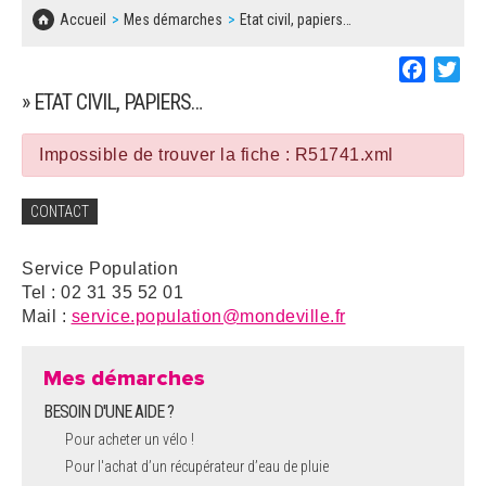
SOLIDARITÉ, LOGEMENT
MARCHÉS PUBLICS
Accueil
Mes démarches
Etat civil, papiers…
BESOIN D'UNE AIDE ?
COMMUNIQUÉS DE PRESSE
ÉTAT CIVIL, PAPIERS…
PLAN LOCAL D'URBANISME
Faceboo
Twi
LES ASSOCIATIONS
CONCERTATIONS PUBLIQUES
» ETAT CIVIL, PAPIERS…
SÉNIORS
DOCUMENT D'INFORMATION COMMUNAL
SUR LES RISQUES MAJEURS
Impossible de trouver la fiche : R51741.xml
EMPLOI
REGLEMENT LOCAL DE PUBLICITÉ
CONTACT
URBANISME
DECLARATION DE DEMARCHAGE
Service Population
POLICE MUNICIPALE
Tel : 02 31 35 52 01
DOSSIER DE DEMANDE DE SUBVENTION
Mail :
service.population@mondeville.fr
DECHETS
DEMANDE DE PRÊT DE MATERIEL
Mes démarches
SIGNALEMENTS
BESOIN D'UNE AIDE ?
FICHE D'ORGANISATION MANIFESTATION
Pour acheter un vélo !
Pour l'achat d’un récupérateur d’eau de pluie
PLAN D'ACTION MUNICIPAL