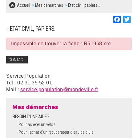
SOLIDARITÉ, LOGEMENT
MARCHÉS PUBLICS
Accueil
Mes démarches
Etat civil, papiers…
BESOIN D'UNE AIDE ?
COMMUNIQUÉS DE PRESSE
ÉTAT CIVIL, PAPIERS…
PLAN LOCAL D'URBANISME
Faceboo
Twi
LES ASSOCIATIONS
CONCERTATIONS PUBLIQUES
» ETAT CIVIL, PAPIERS…
SÉNIORS
DOCUMENT D'INFORMATION COMMUNAL
SUR LES RISQUES MAJEURS
Impossible de trouver la fiche : R51968.xml
EMPLOI
REGLEMENT LOCAL DE PUBLICITÉ
CONTACT
URBANISME
DECLARATION DE DEMARCHAGE
Service Population
POLICE MUNICIPALE
Tel : 02 31 35 52 01
DOSSIER DE DEMANDE DE SUBVENTION
Mail :
service.population@mondeville.fr
DECHETS
DEMANDE DE PRÊT DE MATERIEL
Mes démarches
SIGNALEMENTS
BESOIN D'UNE AIDE ?
FICHE D'ORGANISATION MANIFESTATION
Pour acheter un vélo !
Pour l'achat d’un récupérateur d’eau de pluie
PLAN D'ACTION MUNICIPAL