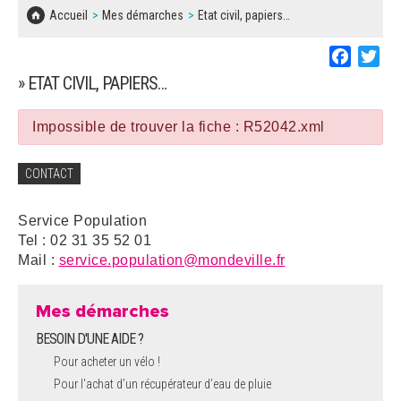
SOLIDARITÉ, LOGEMENT
MARCHÉS PUBLICS
Accueil
Mes démarches
Etat civil, papiers…
BESOIN D'UNE AIDE ?
COMMUNIQUÉS DE PRESSE
ÉTAT CIVIL, PAPIERS…
PLAN LOCAL D'URBANISME
Faceboo
Twi
LES ASSOCIATIONS
CONCERTATIONS PUBLIQUES
» ETAT CIVIL, PAPIERS…
SÉNIORS
DOCUMENT D'INFORMATION COMMUNAL
SUR LES RISQUES MAJEURS
Impossible de trouver la fiche : R52042.xml
EMPLOI
REGLEMENT LOCAL DE PUBLICITÉ
CONTACT
URBANISME
DECLARATION DE DEMARCHAGE
Service Population
POLICE MUNICIPALE
Tel : 02 31 35 52 01
DOSSIER DE DEMANDE DE SUBVENTION
Mail :
service.population@mondeville.fr
DECHETS
DEMANDE DE PRÊT DE MATERIEL
Mes démarches
SIGNALEMENTS
BESOIN D'UNE AIDE ?
FICHE D'ORGANISATION MANIFESTATION
Pour acheter un vélo !
Pour l'achat d’un récupérateur d’eau de pluie
PLAN D'ACTION MUNICIPAL