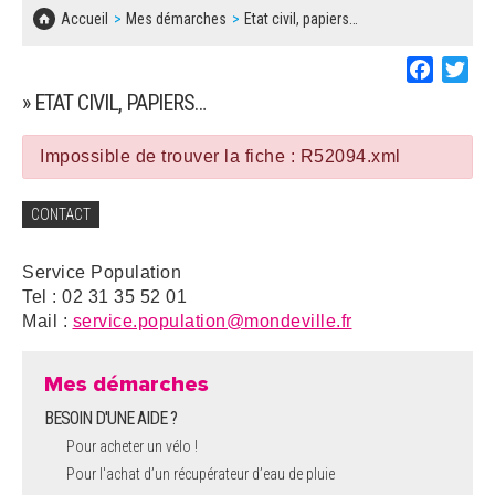
SOLIDARITÉ, LOGEMENT
MARCHÉS PUBLICS
Accueil
Mes démarches
Etat civil, papiers…
BESOIN D'UNE AIDE ?
COMMUNIQUÉS DE PRESSE
ÉTAT CIVIL, PAPIERS…
PLAN LOCAL D'URBANISME
Faceboo
Twi
LES ASSOCIATIONS
CONCERTATIONS PUBLIQUES
» ETAT CIVIL, PAPIERS…
SÉNIORS
DOCUMENT D'INFORMATION COMMUNAL
SUR LES RISQUES MAJEURS
Impossible de trouver la fiche : R52094.xml
EMPLOI
REGLEMENT LOCAL DE PUBLICITÉ
CONTACT
URBANISME
DECLARATION DE DEMARCHAGE
Service Population
POLICE MUNICIPALE
Tel : 02 31 35 52 01
DOSSIER DE DEMANDE DE SUBVENTION
Mail :
service.population@mondeville.fr
DECHETS
DEMANDE DE PRÊT DE MATERIEL
Mes démarches
SIGNALEMENTS
BESOIN D'UNE AIDE ?
FICHE D'ORGANISATION MANIFESTATION
Pour acheter un vélo !
Pour l'achat d’un récupérateur d’eau de pluie
PLAN D'ACTION MUNICIPAL