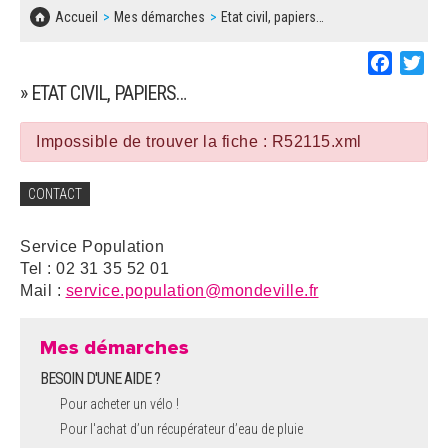
SOLIDARITÉ, LOGEMENT
MARCHÉS PUBLICS
Accueil
Mes démarches
Etat civil, papiers…
BESOIN D'UNE AIDE ?
COMMUNIQUÉS DE PRESSE
ÉTAT CIVIL, PAPIERS…
PLAN LOCAL D'URBANISME
Faceboo
Twi
LES ASSOCIATIONS
CONCERTATIONS PUBLIQUES
» ETAT CIVIL, PAPIERS…
SÉNIORS
DOCUMENT D'INFORMATION COMMUNAL
SUR LES RISQUES MAJEURS
Impossible de trouver la fiche : R52115.xml
EMPLOI
REGLEMENT LOCAL DE PUBLICITÉ
CONTACT
URBANISME
DECLARATION DE DEMARCHAGE
Service Population
POLICE MUNICIPALE
Tel : 02 31 35 52 01
DOSSIER DE DEMANDE DE SUBVENTION
Mail :
service.population@mondeville.fr
DECHETS
DEMANDE DE PRÊT DE MATERIEL
Mes démarches
SIGNALEMENTS
BESOIN D'UNE AIDE ?
FICHE D'ORGANISATION MANIFESTATION
Pour acheter un vélo !
Pour l'achat d’un récupérateur d’eau de pluie
PLAN D'ACTION MUNICIPAL