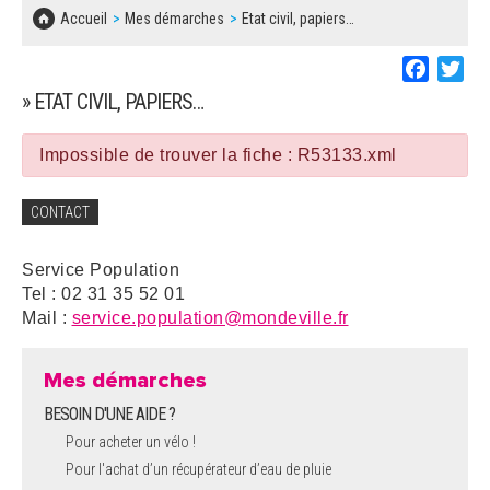
SOLIDARITÉ, LOGEMENT
MARCHÉS PUBLICS
Accueil
Mes démarches
Etat civil, papiers…
BESOIN D'UNE AIDE ?
COMMUNIQUÉS DE PRESSE
ÉTAT CIVIL, PAPIERS…
PLAN LOCAL D'URBANISME
Faceboo
Twi
LES ASSOCIATIONS
CONCERTATIONS PUBLIQUES
» ETAT CIVIL, PAPIERS…
SÉNIORS
DOCUMENT D'INFORMATION COMMUNAL
SUR LES RISQUES MAJEURS
Impossible de trouver la fiche : R53133.xml
EMPLOI
REGLEMENT LOCAL DE PUBLICITÉ
CONTACT
URBANISME
DECLARATION DE DEMARCHAGE
Service Population
POLICE MUNICIPALE
Tel : 02 31 35 52 01
DOSSIER DE DEMANDE DE SUBVENTION
Mail :
service.population@mondeville.fr
DECHETS
DEMANDE DE PRÊT DE MATERIEL
Mes démarches
SIGNALEMENTS
BESOIN D'UNE AIDE ?
FICHE D'ORGANISATION MANIFESTATION
Pour acheter un vélo !
Pour l'achat d’un récupérateur d’eau de pluie
PLAN D'ACTION MUNICIPAL