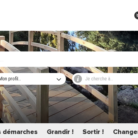
Mon profil...
Je cherche à...
 démarches
Grandir !
Sortir !
Changer