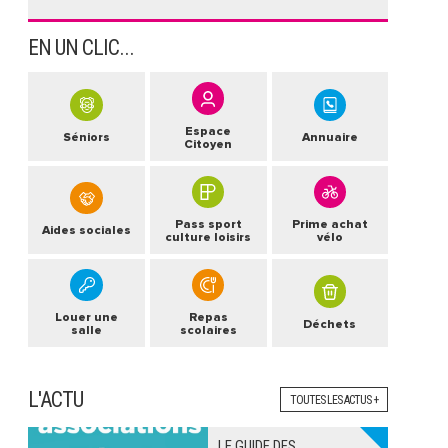
EN UN CLIC...
Espace
Séniors
Annuaire
Citoyen
Pass sport
Prime achat
Aides sociales
culture loisirs
vélo
Louer une
Repas
Déchets
salle
scolaires
L'ACTU
TOUTES LES ACTUS +
LE GUIDE DES