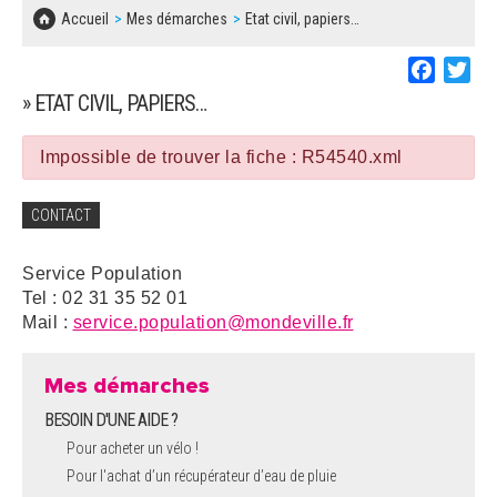
SOLIDARITÉ, LOGEMENT
MARCHÉS PUBLICS
Accueil
Mes démarches
Etat civil, papiers…
BESOIN D'UNE AIDE ?
COMMUNIQUÉS DE PRESSE
ÉTAT CIVIL, PAPIERS…
PLAN LOCAL D'URBANISME
Faceboo
Twi
LES ASSOCIATIONS
CONCERTATIONS PUBLIQUES
» ETAT CIVIL, PAPIERS…
SÉNIORS
DOCUMENT D'INFORMATION COMMUNAL
SUR LES RISQUES MAJEURS
Impossible de trouver la fiche : R54540.xml
EMPLOI
REGLEMENT LOCAL DE PUBLICITÉ
CONTACT
URBANISME
DECLARATION DE DEMARCHAGE
Service Population
POLICE MUNICIPALE
Tel : 02 31 35 52 01
DOSSIER DE DEMANDE DE SUBVENTION
Mail :
service.population@mondeville.fr
DECHETS
DEMANDE DE PRÊT DE MATERIEL
Mes démarches
SIGNALEMENTS
BESOIN D'UNE AIDE ?
FICHE D'ORGANISATION MANIFESTATION
Pour acheter un vélo !
Pour l'achat d’un récupérateur d’eau de pluie
PLAN D'ACTION MUNICIPAL