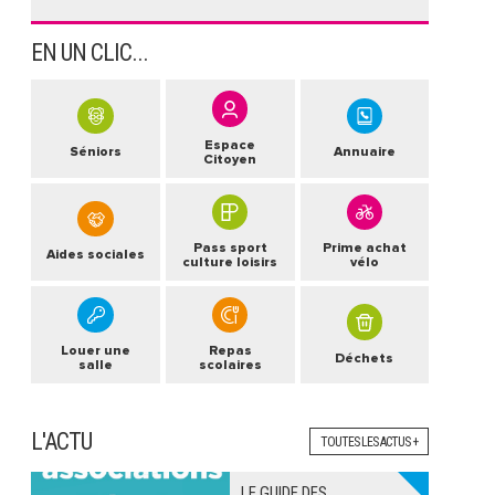
EN UN CLIC...
Espace
Séniors
Annuaire
Citoyen
Pass sport
Prime achat
Aides sociales
culture loisirs
vélo
Louer une
Repas
Déchets
salle
scolaires
L'ACTU
TOUTES LES ACTUS +
LE GUIDE DES