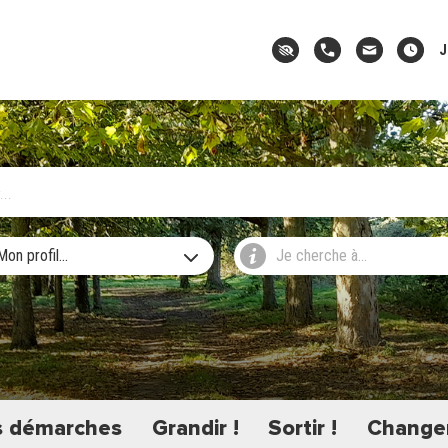
J
Mon profil...
Je cherche à...
 démarches
Grandir !
Sortir !
Changer