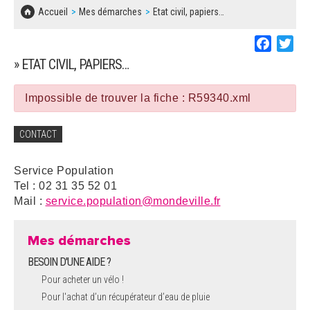
SOLIDARITÉ, LOGEMENT
MARCHÉS PUBLICS
Accueil
Mes démarches
Etat civil, papiers…
BESOIN D'UNE AIDE ?
COMMUNIQUÉS DE PRESSE
ÉTAT CIVIL, PAPIERS…
PLAN LOCAL D'URBANISME
Faceboo
Twi
LES ASSOCIATIONS
CONCERTATIONS PUBLIQUES
» ETAT CIVIL, PAPIERS…
SÉNIORS
DOCUMENT D'INFORMATION COMMUNAL
SUR LES RISQUES MAJEURS
Impossible de trouver la fiche : R59340.xml
EMPLOI
REGLEMENT LOCAL DE PUBLICITÉ
CONTACT
URBANISME
DECLARATION DE DEMARCHAGE
Service Population
POLICE MUNICIPALE
Tel : 02 31 35 52 01
DOSSIER DE DEMANDE DE SUBVENTION
Mail :
service.population@mondeville.fr
DECHETS
DEMANDE DE PRÊT DE MATERIEL
Mes démarches
SIGNALEMENTS
BESOIN D'UNE AIDE ?
FICHE D'ORGANISATION MANIFESTATION
Pour acheter un vélo !
Pour l'achat d’un récupérateur d’eau de pluie
PLAN D'ACTION MUNICIPAL