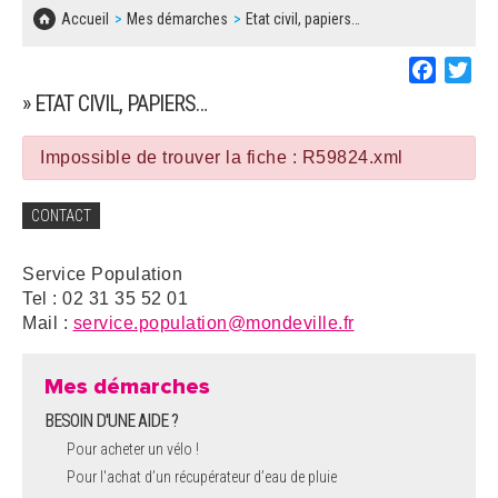
SOLIDARITÉ, LOGEMENT
MARCHÉS PUBLICS
Accueil
Mes démarches
Etat civil, papiers…
BESOIN D'UNE AIDE ?
COMMUNIQUÉS DE PRESSE
ÉTAT CIVIL, PAPIERS…
PLAN LOCAL D'URBANISME
Faceboo
Twi
LES ASSOCIATIONS
CONCERTATIONS PUBLIQUES
» ETAT CIVIL, PAPIERS…
SÉNIORS
DOCUMENT D'INFORMATION COMMUNAL
SUR LES RISQUES MAJEURS
Impossible de trouver la fiche : R59824.xml
EMPLOI
REGLEMENT LOCAL DE PUBLICITÉ
CONTACT
URBANISME
DECLARATION DE DEMARCHAGE
Service Population
POLICE MUNICIPALE
Tel : 02 31 35 52 01
DOSSIER DE DEMANDE DE SUBVENTION
Mail :
service.population@mondeville.fr
DECHETS
DEMANDE DE PRÊT DE MATERIEL
Mes démarches
SIGNALEMENTS
BESOIN D'UNE AIDE ?
FICHE D'ORGANISATION MANIFESTATION
Pour acheter un vélo !
Pour l'achat d’un récupérateur d’eau de pluie
PLAN D'ACTION MUNICIPAL