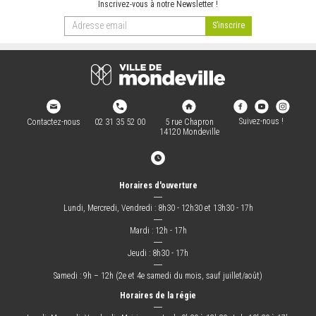
Inscrivez-vous à notre Newsletter !
ARRÊTÉS MUNICIPAUX
DÉLIBÉRATIONS
Suivez-nous !
Contactez-nous
02 31 35 52 00
5 rue Chapron
14120 Mondeville
Horaires d'ouverture
―
Lundi, Mercredi, Vendredi : 8h30 - 12h30 et 13h30 - 17h
―
Mardi : 12h - 17h
―
Jeudi : 8h30 - 17h
―
Samedi : 9h – 12h (2e et 4e samedi du mois, sauf juillet/août)
Horaires de la régie
―