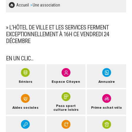
SOLIDARITÉ, LOGEMENT
MARCHÉS PUBLICS
Accueil
Une association
BESOIN D'UNE AIDE ?
COMMUNIQUÉS DE PRESSE
ÉTAT CIVIL, PAPIERS…
PLAN LOCAL D'URBANISME
LES ASSOCIATIONS
CONCERTATIONS PUBLIQUES
» L’HÔTEL DE VILLE ET LES SERVICES FERMENT
SÉNIORS
DOCUMENT D'INFORMATION COMMUNAL
EXCEPTIONNELLEMENT À 16H CE VENDREDI 24
SUR LES RISQUES MAJEURS
DÉCEMBRE
EMPLOI
REGLEMENT LOCAL DE PUBLICITÉ
EN UN CLIC...
URBANISME
DECLARATION DE DEMARCHAGE
POLICE MUNICIPALE
Séniors
Espace Citoyen
Annuaire
DOSSIER DE DEMANDE DE SUBVENTION
DECHETS
DEMANDE DE PRÊT DE MATERIEL
Pass sport
SIGNALEMENTS
Aides sociales
Prime achat vélo
culture loisirs
FICHE D'ORGANISATION MANIFESTATION
PLAN D'ACTION MUNICIPAL