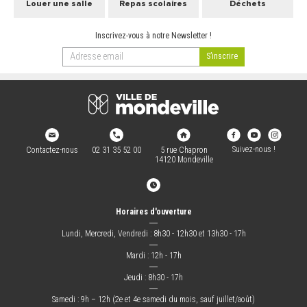
Louer une salle
Repas scolaires
Déchets
ARRÊTÉS MUNICIPAUX
Inscrivez-vous à notre Newsletter !
DÉLIBÉRATIONS
Suivez-nous !
Contactez-nous
02 31 35 52 00
5 rue Chapron
14120 Mondeville
Horaires d'ouverture
―
Lundi, Mercredi, Vendredi : 8h30 - 12h30 et 13h30 - 17h
―
Mardi : 12h - 17h
―
Jeudi : 8h30 - 17h
―
Samedi : 9h – 12h (2e et 4e samedi du mois, sauf juillet/août)