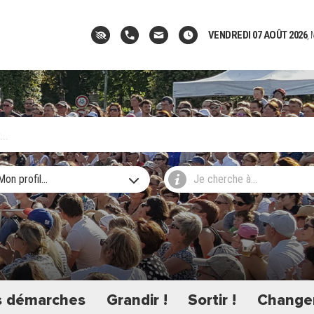
VENDREDI 07 AOÛT 2026
,
Mon profil...
Je cherche à...
 démarches
Grandir !
Sortir !
Changer