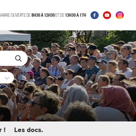
 MAIRIE OUVERTE DE
8H30 À 12H30
ET DE
13H30 À 17H
 !
Les docs.