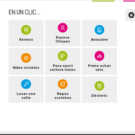
EN UN CLIC...
Espace
Séniors
Annuaire
Citoyen
Pass sport
Prime achat
Aides sociales
culture loisirs
vélo
Louer une
Repas
Déchets
salle
scolaires