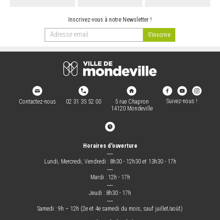
ARRÊTÉS MUNICIPAUX
Inscrivez-vous à notre Newsletter !
DÉLIBÉRATIONS
Suivez-nous !
Contactez-nous
02 31 35 52 00
5 rue Chapron
14120 Mondeville
Horaires d'ouverture
―
Lundi, Mercredi, Vendredi : 8h30 - 12h30 et 13h30 - 17h
―
Mardi : 12h - 17h
―
Jeudi : 8h30 - 17h
―
Samedi : 9h – 12h (2e et 4e samedi du mois, sauf juillet/août)