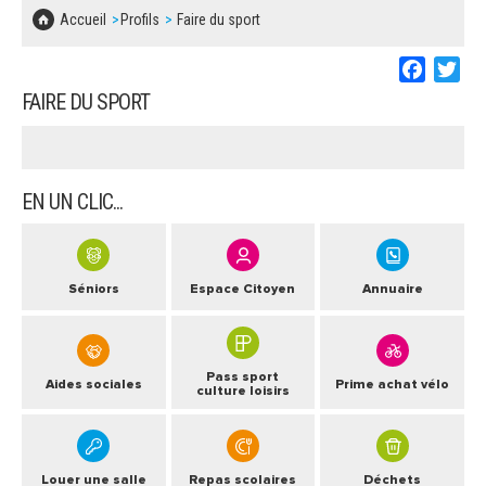
SOLIDARITÉ, LOGEMENT
MARCHÉS PUBLICS
Accueil
Profils
Faire du sport
BESOIN D'UNE AIDE ?
COMMUNIQUÉS DE PRESSE
ÉTAT CIVIL, PAPIERS…
PLAN LOCAL D'URBANISME
Faceboo
Twi
LES ASSOCIATIONS
CONCERTATIONS PUBLIQUES
FAIRE DU SPORT
SÉNIORS
DOCUMENT D'INFORMATION COMMUNAL
SUR LES RISQUES MAJEURS
EMPLOI
EN UN CLIC...
REGLEMENT LOCAL DE PUBLICITÉ
URBANISME
DECLARATION DE DEMARCHAGE
POLICE MUNICIPALE
Séniors
Espace Citoyen
Annuaire
DOSSIER DE DEMANDE DE SUBVENTION
DECHETS
DEMANDE DE PRÊT DE MATERIEL
Pass sport
Aides sociales
Prime achat vélo
SIGNALEMENTS
culture loisirs
FICHE D'ORGANISATION MANIFESTATION
PLAN D'ACTION MUNICIPAL
Louer une salle
Repas scolaires
Déchets