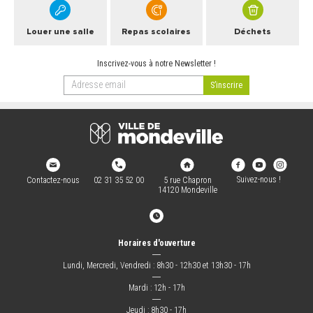
ARRÊTÉS MUNICIPAUX
Louer une salle
Repas scolaires
Déchets
DÉLIBÉRATIONS
Inscrivez-vous à notre Newsletter !
Suivez-nous !
Contactez-nous
02 31 35 52 00
5 rue Chapron
14120 Mondeville
Horaires d'ouverture
―
Lundi, Mercredi, Vendredi : 8h30 - 12h30 et 13h30 - 17h
―
Mardi : 12h - 17h
―
Jeudi : 8h30 - 17h