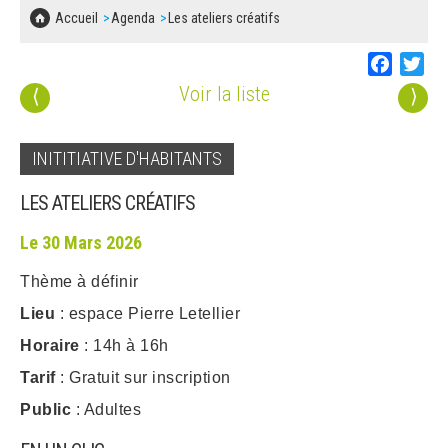
SOLIDARITÉ, LOGEMENT
MARCHÉS PUBLICS
Accueil
Agenda
Les ateliers créatifs
BESOIN D'UNE AIDE ?
COMMUNIQUÉS DE PRESSE
ÉTAT CIVIL, PAPIERS…
PLAN LOCAL D'URBANISME
Faceboo
Twi
LES ASSOCIATIONS
CONCERTATIONS PUBLIQUES
Voir la liste
⟨
⟩
SÉNIORS
DOCUMENT D'INFORMATION COMMUNAL
SUR LES RISQUES MAJEURS
EMPLOI
INITITIATIVE D'HABITANTS
REGLEMENT LOCAL DE PUBLICITÉ
LES ATELIERS CRÉATIFS
URBANISME
DECLARATION DE DEMARCHAGE
Le 30 Mars 2026
POLICE MUNICIPALE
Thème à définir
DOSSIER DE DEMANDE DE SUBVENTION
DECHETS
Lieu
: espace Pierre Letellier
DEMANDE DE PRÊT DE MATERIEL
Horaire
: 14h à 16h
SIGNALEMENTS
Tarif
: Gratuit sur inscription
FICHE D'ORGANISATION MANIFESTATION
Public
: Adultes
PLAN D'ACTION MUNICIPAL