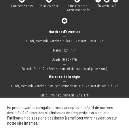
Suivez-nous !
Contactez-nous
02 31 35 52 00
5 rue Chapron
14120 Mondeville
Horaires d'ouverture
―
Lundi, Mercredi, Vendredi : 8h30 - 12h30 et 13h30 - 17h
―
Mardi : 12h - 17h
―
Jeudi : 8h30 - 17h
―
Samedi : 9h – 12h (2e et 4e samedi du mois, sauf juillet/août)
Horaires de la régie
―
Lundi, Mercredi, Vendredi : Mairie ouverte de 8h30 à 12h30 et de 13h30 à 17h
―
Mardi : Mairie ouverte de 12h à 17h
―
Jeudi : Mairie ouverte de 8h30 à 17h
En poursuivant la navigation, vous acceptez le dépôt de cookies
destinés à réaliser des statistiques de fréquentation ainsi que
l'utilisation de sessions destinées à améliorer votre navigation sur
La Ville
Mes démarches
Grandir !
Sortir !
Changer !
Les docs.
notre site internet.
Mentions légales
Plan du site
Contact