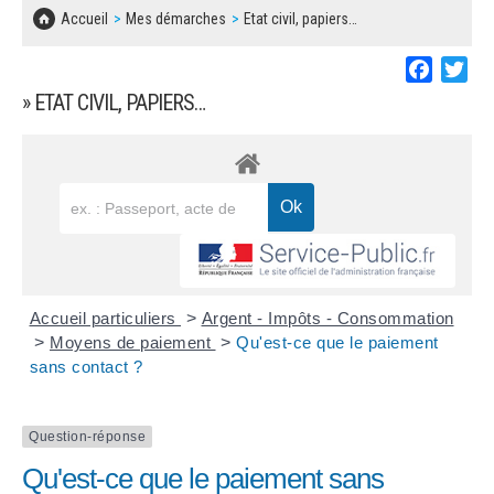
SOLIDARITÉ, LOGEMENT
MARCHÉS PUBLICS
Accueil
Mes démarches
Etat civil, papiers…
BESOIN D'UNE AIDE ?
COMMUNIQUÉS DE PRESSE
ÉTAT CIVIL, PAPIERS…
PLAN LOCAL D'URBANISME
Faceboo
Twi
LES ASSOCIATIONS
CONCERTATIONS PUBLIQUES
» ETAT CIVIL, PAPIERS…
SÉNIORS
DOCUMENT D'INFORMATION COMMUNAL
SUR LES RISQUES MAJEURS
EMPLOI
REGLEMENT LOCAL DE PUBLICITÉ
URBANISME
DECLARATION DE DEMARCHAGE
POLICE MUNICIPALE
DOSSIER DE DEMANDE DE SUBVENTION
Accueil particuliers
>
Argent - Impôts - Consommation
DECHETS
>
Moyens de paiement
>
Qu'est-ce que le paiement
sans contact ?
DEMANDE DE PRÊT DE MATERIEL
SIGNALEMENTS
FICHE D'ORGANISATION MANIFESTATION
Question-réponse
Qu'est-ce que le paiement sans
PLAN D'ACTION MUNICIPAL