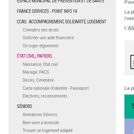
ESPACE MUNICIPAL DE PRÉVENTION ET DE SANTÉ
Pour
FRANCE SERVICES - POINT INFO 14
La p
l'int
CCAS : ACCOMPAGNEMENT, SOLIDARITÉ, LOGEMENT
L'
A
Connaître ses droits
Solliciter une aide financière
Se loger dignement
ÉTAT CIVIL, PAPIERS…
Naissance, Etat civil
Mariage, PACS
Décès, Cimetière
Carte nationale d'identité - Passeport
La p
Elections, recensements
SÉNIORS
Animations Séniors
Bien vivre à domicile
Trouver un logement adapté