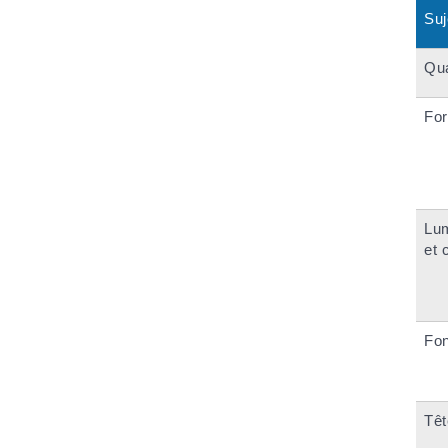
Suj
Qua
Fo
Lum
et 
Fo
Têt