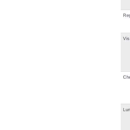
Reg
Vis
Ch
Lun