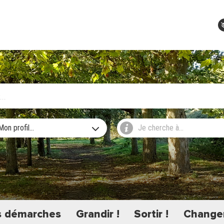
Mon profil...
Je cherche à...
 démarches
Grandir !
Sortir !
Changer