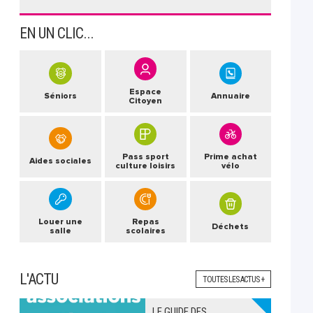
EN UN CLIC...
Espace
Séniors
Annuaire
Citoyen
Pass sport
Prime achat
Aides sociales
culture loisirs
vélo
Louer une
Repas
Déchets
salle
scolaires
L'ACTU
TOUTES LES ACTUS +
LE GUIDE DES