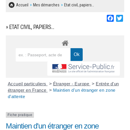
SOLIDARITÉ, LOGEMENT
MARCHÉS PUBLICS
Accueil
Mes démarches
Etat civil, papiers…
BESOIN D'UNE AIDE ?
COMMUNIQUÉS DE PRESSE
ÉTAT CIVIL, PAPIERS…
PLAN LOCAL D'URBANISME
Faceboo
Twi
LES ASSOCIATIONS
CONCERTATIONS PUBLIQUES
» ETAT CIVIL, PAPIERS…
SÉNIORS
DOCUMENT D'INFORMATION COMMUNAL
SUR LES RISQUES MAJEURS
EMPLOI
REGLEMENT LOCAL DE PUBLICITÉ
URBANISME
DECLARATION DE DEMARCHAGE
POLICE MUNICIPALE
DOSSIER DE DEMANDE DE SUBVENTION
Accueil particuliers
>
Étranger - Europe
>
Entrée d'un
DECHETS
étranger en France
>
Maintien d'un étranger en zone
d'attente
DEMANDE DE PRÊT DE MATERIEL
SIGNALEMENTS
FICHE D'ORGANISATION MANIFESTATION
Fiche pratique
Maintien d'un étranger en zone
PLAN D'ACTION MUNICIPAL