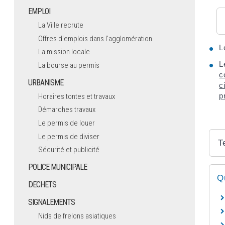
EMPLOI
La Ville recrute
Offres d'emplois dans l'agglomération
L
La mission locale
L
La bourse au permis
c
URBANISME
c
p
Horaires tontes et travaux
Démarches travaux
Le permis de louer
Le permis de diviser
T
Sécurité et publicité
POLICE MUNICIPALE
Q
DECHETS
SIGNALEMENTS
Nids de frelons asiatiques