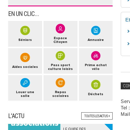
EN UN CLIC...
E
Espace
Séniors
Annuaire
Citoyen
Pass sport
Prime achat
Aides sociales
culture loisirs
vélo
CO
Louer une
Repas
Déchets
salle
scolaires
Ser
Tel 
Mail
L'ACTU
TOUTES LES ACTUS +
LE GUIDE DES