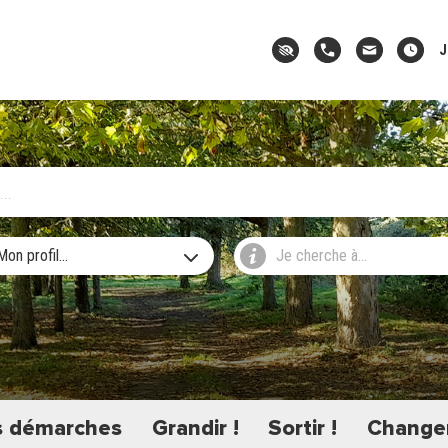
J
Mon profil...
Je cherche à...
 démarches
Grandir !
Sortir !
Changer