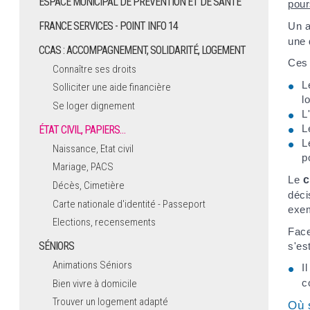
ESPACE MUNICIPAL DE PRÉVENTION ET DE SANTÉ
pour
FRANCE SERVICES - POINT INFO 14
Un 
une 
CCAS : ACCOMPAGNEMENT, SOLIDARITÉ, LOGEMENT
Ces 
Connaître ses droits
L
Solliciter une aide financière
l
Se loger dignement
L
L
ÉTAT CIVIL, PAPIERS…
L
Naissance, Etat civil
p
Mariage, PACS
Le
c
Décès, Cimetière
déci
Carte nationale d'identité - Passeport
exem
Elections, recensements
Face
SÉNIORS
s'es
Animations Séniors
I
c
Bien vivre à domicile
Trouver un logement adapté
Où 