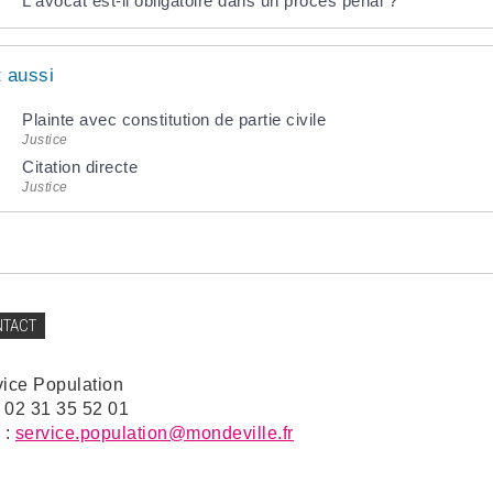
L'avocat est-il obligatoire dans un procès pénal ?
t aussi
Plainte avec constitution de partie civile
Justice
Citation directe
Justice
NTACT
vice Population
: 02 31 35 52 01
 :
service.population@mondeville.fr