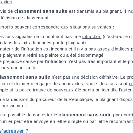
suites
.
avis de
classement sans suite
est transmis au plaignant. Il in
décision de classement.
motifs peuvent correspondre aux situations suivantes :
es faits signalés ne constituent pas une
infraction
(c'est-à-dire q
oi dans les faits dénoncés par le plaignant)
'auteur de l'infraction est inconnu et il n'y a pas assez d'indices 
e plaignant a
retiré sa plainte
ou a été dédommagé
e préjudice causé par l'infraction n'est pas très important et le p
our y donner suite.
lassement sans suite
n'est pas une décision définitive. Le p
sion et décider d'engager des poursuites, sauf si les faits sont
pr
ple si la police trouve de nouveaux éléments ou identifie l'auteur
 à la décision du procureur de la République, le plaignant dispos
time victime :
l est possible de contester le
classement sans suite
par courri
ourrier peut être envoyé en lettre simple ou par lettre recomma
s’adresser ?