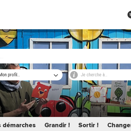
Mon profil...
Je cherche à...
 démarches
Grandir !
Sortir !
Changer