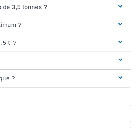
 de 3,5 tonnes ?
aximum ?
,5 t ?
rque ?