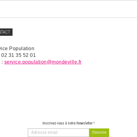
NTACT
vice Population
: 02 31 35 52 01
 :
service.population@mondeville.fr
Inscrivez-vous à notre Newsletter !