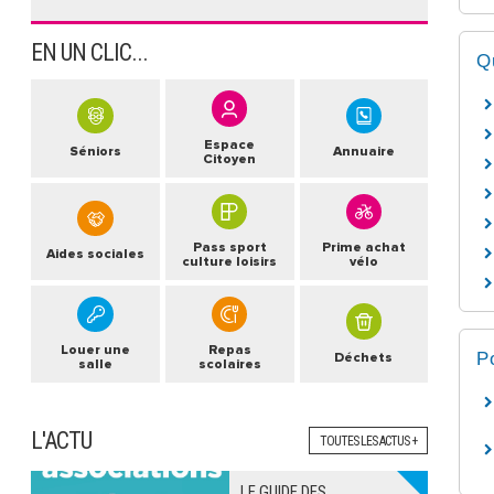
EN UN CLIC...
Q
Espace
Séniors
Annuaire
Citoyen
Pass sport
Prime achat
Aides sociales
culture loisirs
vélo
Louer une
Repas
P
Déchets
salle
scolaires
L'ACTU
TOUTES LES ACTUS +
LE GUIDE DES