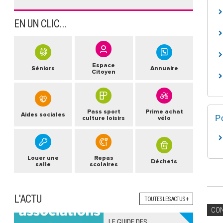
EN UN CLIC...
Espace
Séniors
Annuaire
Citoyen
Pass sport
Prime achat
Aides sociales
P
culture loisirs
vélo
Louer une
Repas
Déchets
salle
scolaires
L'ACTU
TOUTES LES ACTUS +
CO
LE GUIDE DES