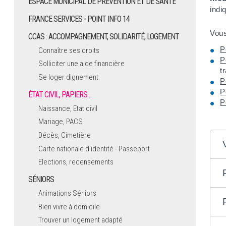
ESPACE MUNICIPAL DE PRÉVENTION ET DE SANTÉ
indi
FRANCE SERVICES - POINT INFO 14
Vous
CCAS : ACCOMPAGNEMENT, SOLIDARITÉ, LOGEMENT
P
Connaître ses droits
P
Solliciter une aide financière
t
Se loger dignement
P
P
ÉTAT CIVIL, PAPIERS…
P
Naissance, Etat civil
Mariage, PACS
Décès, Cimetière
Carte nationale d'identité - Passeport
Elections, recensements
SÉNIORS
Animations Séniors
Bien vivre à domicile
Trouver un logement adapté