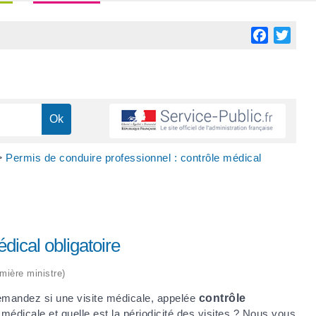
Facebook
Twitt
>
Permis de conduire professionnel : contrôle médical
dical obligatoire
emière ministre)
demandez si une visite médicale, appelée
contrôle
 médicale et quelle est la périodicité des visites ? Nous vous