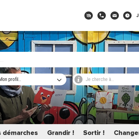
J
Mon profil...
Je cherche à...
 démarches
Grandir !
Sortir !
Changer