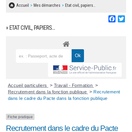
SOLIDARITÉ, LOGEMENT
MARCHÉS PUBLICS
Accueil
Mes démarches
Etat civil, papiers…
BESOIN D'UNE AIDE ?
COMMUNIQUÉS DE PRESSE
ÉTAT CIVIL, PAPIERS…
PLAN LOCAL D'URBANISME
Faceboo
Twi
LES ASSOCIATIONS
CONCERTATIONS PUBLIQUES
» ETAT CIVIL, PAPIERS…
SÉNIORS
DOCUMENT D'INFORMATION COMMUNAL
SUR LES RISQUES MAJEURS
EMPLOI
REGLEMENT LOCAL DE PUBLICITÉ
URBANISME
DECLARATION DE DEMARCHAGE
POLICE MUNICIPALE
DOSSIER DE DEMANDE DE SUBVENTION
Accueil particuliers
>
Travail - Formation
>
DECHETS
Recrutement dans la fonction publique
>
Recrutement
dans le cadre du Pacte dans la fonction publique
DEMANDE DE PRÊT DE MATERIEL
SIGNALEMENTS
FICHE D'ORGANISATION MANIFESTATION
Fiche pratique
Recrutement dans le cadre du Pacte
PLAN D'ACTION MUNICIPAL