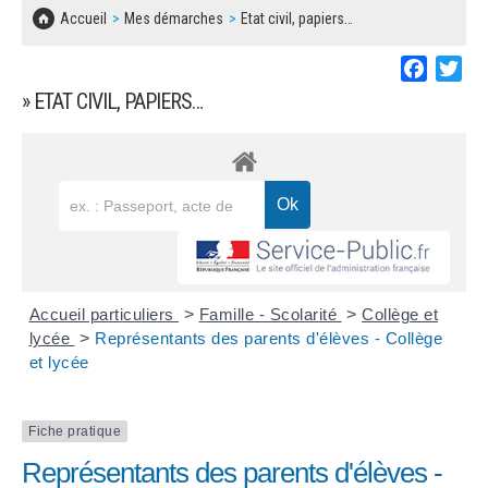
SOLIDARITÉ, LOGEMENT
MARCHÉS PUBLICS
Accueil
Mes démarches
Etat civil, papiers…
BESOIN D'UNE AIDE ?
COMMUNIQUÉS DE PRESSE
ÉTAT CIVIL, PAPIERS…
PLAN LOCAL D'URBANISME
Faceboo
Twi
LES ASSOCIATIONS
CONCERTATIONS PUBLIQUES
» ETAT CIVIL, PAPIERS…
SÉNIORS
DOCUMENT D'INFORMATION COMMUNAL
SUR LES RISQUES MAJEURS
EMPLOI
REGLEMENT LOCAL DE PUBLICITÉ
URBANISME
DECLARATION DE DEMARCHAGE
POLICE MUNICIPALE
DOSSIER DE DEMANDE DE SUBVENTION
Accueil particuliers
>
Famille - Scolarité
>
Collège et
DECHETS
lycée
>
Représentants des parents d'élèves - Collège
et lycée
DEMANDE DE PRÊT DE MATERIEL
SIGNALEMENTS
FICHE D'ORGANISATION MANIFESTATION
Fiche pratique
Représentants des parents d'élèves -
PLAN D'ACTION MUNICIPAL