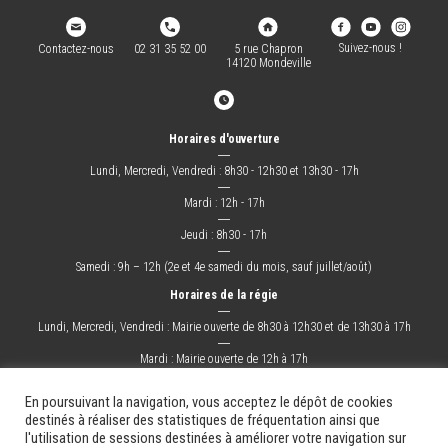
Suivez-nous !
Contactez-nous
02 31 35 52 00
5 rue Chapron
14120 Mondeville
Horaires d'ouverture
―
Lundi, Mercredi, Vendredi : 8h30 - 12h30 et 13h30 - 17h
―
Mardi : 12h - 17h
―
Jeudi : 8h30 - 17h
―
Samedi : 9h – 12h (2e et 4e samedi du mois, sauf juillet/août)
Horaires de la régie
―
Lundi, Mercredi, Vendredi : Mairie ouverte de 8h30 à 12h30 et de 13h30 à 17h
―
Mardi : Mairie ouverte de 12h à 17h
―
Jeudi : Mairie ouverte de 8h30 à 17h
En poursuivant la navigation, vous acceptez le dépôt de cookies
destinés à réaliser des statistiques de fréquentation ainsi que
l'utilisation de sessions destinées à améliorer votre navigation sur
La Ville
Mes démarches
Grandir !
Sortir !
Changer !
Les docs.