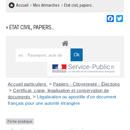
SOLIDARITÉ, LOGEMENT
MARCHÉS PUBLICS
Accueil
Mes démarches
Etat civil, papiers…
BESOIN D'UNE AIDE ?
COMMUNIQUÉS DE PRESSE
ÉTAT CIVIL, PAPIERS…
PLAN LOCAL D'URBANISME
Faceboo
Twi
LES ASSOCIATIONS
CONCERTATIONS PUBLIQUES
» ETAT CIVIL, PAPIERS…
SÉNIORS
DOCUMENT D'INFORMATION COMMUNAL
SUR LES RISQUES MAJEURS
EMPLOI
REGLEMENT LOCAL DE PUBLICITÉ
URBANISME
DECLARATION DE DEMARCHAGE
POLICE MUNICIPALE
DOSSIER DE DEMANDE DE SUBVENTION
Accueil particuliers
>
Papiers - Citoyenneté - Élections
DECHETS
>
Certificat, copie, légalisation et conservation de
documents
>
Légalisation ou apostille d'un document
DEMANDE DE PRÊT DE MATERIEL
français pour une autorité étrangère
SIGNALEMENTS
FICHE D'ORGANISATION MANIFESTATION
Fiche pratique
PLAN D'ACTION MUNICIPAL