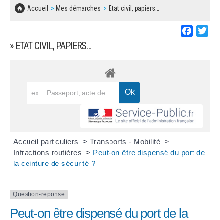
SOLIDARITÉ, LOGEMENT
MARCHÉS PUBLICS
Accueil
Mes démarches
Etat civil, papiers…
BESOIN D'UNE AIDE ?
COMMUNIQUÉS DE PRESSE
ÉTAT CIVIL, PAPIERS…
PLAN LOCAL D'URBANISME
Faceboo
Twi
LES ASSOCIATIONS
CONCERTATIONS PUBLIQUES
» ETAT CIVIL, PAPIERS…
SÉNIORS
DOCUMENT D'INFORMATION COMMUNAL
SUR LES RISQUES MAJEURS
EMPLOI
REGLEMENT LOCAL DE PUBLICITÉ
URBANISME
DECLARATION DE DEMARCHAGE
POLICE MUNICIPALE
DOSSIER DE DEMANDE DE SUBVENTION
Accueil particuliers
>
Transports - Mobilité
>
DECHETS
Infractions routières
>
Peut-on être dispensé du port de
la ceinture de sécurité ?
DEMANDE DE PRÊT DE MATERIEL
SIGNALEMENTS
FICHE D'ORGANISATION MANIFESTATION
Question-réponse
Peut-on être dispensé du port de la
PLAN D'ACTION MUNICIPAL