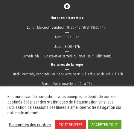
Horaires d'ouverture
―
Lundi, Mercredi, Vendredi : 8h30 - 12h30 et 13h30 - 17h
―
Mardi : 12h - 17h
―
Jeudi : 8h30 - 17h
―
Samedi : 9h – 12h (2e et 4e samedi du mois, sauf juillet/août)
Horaires de la régie
―
Lundi, Mercredi, Vendredi : Mairie ouverte de 8h30 à 12h30 et de 13h30 à 17h
―
Mardi : Mairie ouverte de 12h à 17h
―
Jeudi : Mairie ouverte de 8h30 à 17h
En poursuivant la navigation, vous acceptez le dépôt de cookies
destinés à réaliser des statistiques de fréquentation ainsi que
l'utilisation de sessions destinées à améliorer votre navigation sur
La Ville
Mes démarches
Grandir !
Sortir !
Changer !
Les docs.
notre site internet.
Mentions légales
Plan du site
Contact
Paramètres des cookies
TOUT REJETER
ACCEPTER TOUT
Création & Hébergement : Net-Conception.com