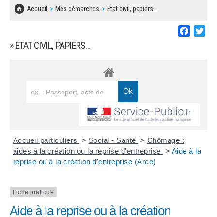
SOLIDARITÉ, LOGEMENT
MARCHÉS PUBLICS
Accueil
Mes démarches
Etat civil, papiers…
BESOIN D'UNE AIDE ?
COMMUNIQUÉS DE PRESSE
ÉTAT CIVIL, PAPIERS…
PLAN LOCAL D'URBANISME
Faceboo
Twi
LES ASSOCIATIONS
CONCERTATIONS PUBLIQUES
» ETAT CIVIL, PAPIERS…
SÉNIORS
DOCUMENT D'INFORMATION COMMUNAL
SUR LES RISQUES MAJEURS
EMPLOI
REGLEMENT LOCAL DE PUBLICITÉ
URBANISME
DECLARATION DE DEMARCHAGE
POLICE MUNICIPALE
DOSSIER DE DEMANDE DE SUBVENTION
Accueil particuliers
>
Social - Santé
>
Chômage :
DECHETS
aides à la création ou la reprise d'entreprise
>
Aide à la
reprise ou à la création d'entreprise (Arce)
DEMANDE DE PRÊT DE MATERIEL
SIGNALEMENTS
FICHE D'ORGANISATION MANIFESTATION
Fiche pratique
Aide à la reprise ou à la création
PLAN D'ACTION MUNICIPAL