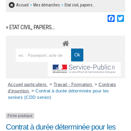
SOLIDARITÉ, LOGEMENT
MARCHÉS PUBLICS
Accueil
Mes démarches
Etat civil, papiers…
BESOIN D'UNE AIDE ?
COMMUNIQUÉS DE PRESSE
ÉTAT CIVIL, PAPIERS…
PLAN LOCAL D'URBANISME
Faceboo
Twi
LES ASSOCIATIONS
CONCERTATIONS PUBLIQUES
» ETAT CIVIL, PAPIERS…
SÉNIORS
DOCUMENT D'INFORMATION COMMUNAL
SUR LES RISQUES MAJEURS
EMPLOI
REGLEMENT LOCAL DE PUBLICITÉ
URBANISME
DECLARATION DE DEMARCHAGE
POLICE MUNICIPALE
DOSSIER DE DEMANDE DE SUBVENTION
Accueil particuliers
>
Travail - Formation
>
Contrats
DECHETS
d'insertion
>
Contrat à durée déterminée pour les
seniors (CDD senior)
DEMANDE DE PRÊT DE MATERIEL
SIGNALEMENTS
FICHE D'ORGANISATION MANIFESTATION
Fiche pratique
Contrat à durée déterminée pour les
PLAN D'ACTION MUNICIPAL