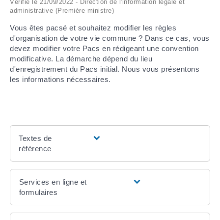
Vérifié le 21/09/2022 - Direction de l'information légale et
administrative (Première ministre)
ARRÊTÉS MUNICIPAUX
Vous êtes pacsé et souhaitez modifier les règles
d'organisation de votre vie commune ? Dans ce cas, vous
DÉLIBÉRATIONS
devez modifier votre Pacs en rédigeant une convention
modificative. La démarche dépend du lieu
d'enregistrement du Pacs initial. Nous vous présentons
les informations nécessaires.
Textes de
référence
Services en ligne et
formulaires