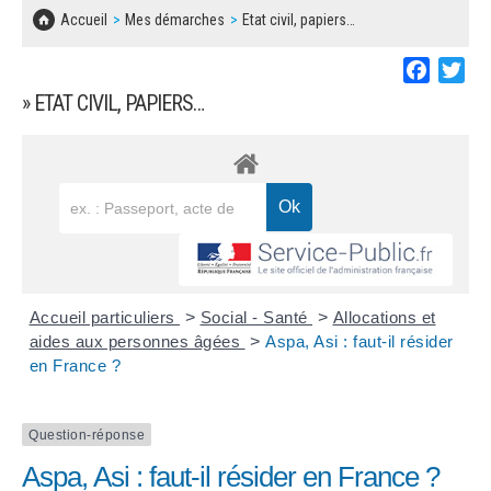
SOLIDARITÉ, LOGEMENT
MARCHÉS PUBLICS
Accueil
Mes démarches
Etat civil, papiers…
BESOIN D'UNE AIDE ?
COMMUNIQUÉS DE PRESSE
ÉTAT CIVIL, PAPIERS…
PLAN LOCAL D'URBANISME
Faceboo
Twi
LES ASSOCIATIONS
CONCERTATIONS PUBLIQUES
» ETAT CIVIL, PAPIERS…
SÉNIORS
DOCUMENT D'INFORMATION COMMUNAL
SUR LES RISQUES MAJEURS
EMPLOI
REGLEMENT LOCAL DE PUBLICITÉ
URBANISME
DECLARATION DE DEMARCHAGE
POLICE MUNICIPALE
DOSSIER DE DEMANDE DE SUBVENTION
Accueil particuliers
>
Social - Santé
>
Allocations et
DECHETS
aides aux personnes âgées
>
Aspa, Asi : faut-il résider
en France ?
DEMANDE DE PRÊT DE MATERIEL
SIGNALEMENTS
FICHE D'ORGANISATION MANIFESTATION
Question-réponse
Aspa, Asi : faut-il résider en France ?
PLAN D'ACTION MUNICIPAL