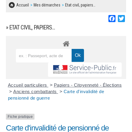
SOLIDARITÉ, LOGEMENT
MARCHÉS PUBLICS
Accueil
Mes démarches
Etat civil, papiers…
BESOIN D'UNE AIDE ?
COMMUNIQUÉS DE PRESSE
ÉTAT CIVIL, PAPIERS…
PLAN LOCAL D'URBANISME
Faceboo
Twi
LES ASSOCIATIONS
CONCERTATIONS PUBLIQUES
» ETAT CIVIL, PAPIERS…
SÉNIORS
DOCUMENT D'INFORMATION COMMUNAL
SUR LES RISQUES MAJEURS
EMPLOI
REGLEMENT LOCAL DE PUBLICITÉ
URBANISME
DECLARATION DE DEMARCHAGE
POLICE MUNICIPALE
DOSSIER DE DEMANDE DE SUBVENTION
Accueil particuliers
>
Papiers - Citoyenneté - Élections
DECHETS
>
Anciens combattants
>
Carte d'invalidité de
pensionné de guerre
DEMANDE DE PRÊT DE MATERIEL
SIGNALEMENTS
FICHE D'ORGANISATION MANIFESTATION
Fiche pratique
Carte d'invalidité de pensionné de
PLAN D'ACTION MUNICIPAL