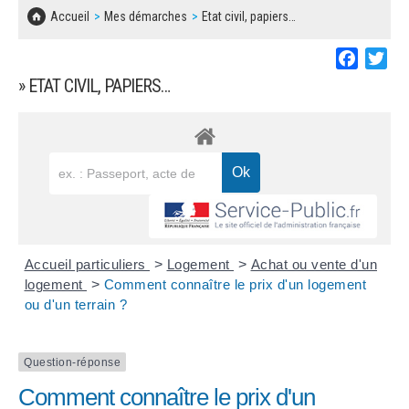
SOLIDARITÉ, LOGEMENT
MARCHÉS PUBLICS
Accueil
Mes démarches
Etat civil, papiers…
BESOIN D'UNE AIDE ?
COMMUNIQUÉS DE PRESSE
ÉTAT CIVIL, PAPIERS…
PLAN LOCAL D'URBANISME
Faceboo
Twi
LES ASSOCIATIONS
CONCERTATIONS PUBLIQUES
» ETAT CIVIL, PAPIERS…
SÉNIORS
DOCUMENT D'INFORMATION COMMUNAL
SUR LES RISQUES MAJEURS
EMPLOI
REGLEMENT LOCAL DE PUBLICITÉ
URBANISME
DECLARATION DE DEMARCHAGE
POLICE MUNICIPALE
DOSSIER DE DEMANDE DE SUBVENTION
Accueil particuliers
>
Logement
>
Achat ou vente d'un
DECHETS
logement
>
Comment connaître le prix d'un logement
ou d'un terrain ?
DEMANDE DE PRÊT DE MATERIEL
SIGNALEMENTS
FICHE D'ORGANISATION MANIFESTATION
Question-réponse
Comment connaître le prix d'un
PLAN D'ACTION MUNICIPAL