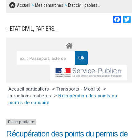
SOLIDARITÉ, LOGEMENT
MARCHÉS PUBLICS
Accueil
Mes démarches
Etat civil, papiers…
BESOIN D'UNE AIDE ?
COMMUNIQUÉS DE PRESSE
ÉTAT CIVIL, PAPIERS…
PLAN LOCAL D'URBANISME
Faceboo
Twi
LES ASSOCIATIONS
CONCERTATIONS PUBLIQUES
» ETAT CIVIL, PAPIERS…
SÉNIORS
DOCUMENT D'INFORMATION COMMUNAL
SUR LES RISQUES MAJEURS
EMPLOI
REGLEMENT LOCAL DE PUBLICITÉ
URBANISME
DECLARATION DE DEMARCHAGE
POLICE MUNICIPALE
DOSSIER DE DEMANDE DE SUBVENTION
Accueil particuliers
>
Transports - Mobilité
>
DECHETS
Infractions routières
>
Récupération des points du
permis de conduire
DEMANDE DE PRÊT DE MATERIEL
SIGNALEMENTS
FICHE D'ORGANISATION MANIFESTATION
Fiche pratique
Récupération des points du permis de
PLAN D'ACTION MUNICIPAL