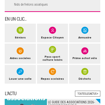
Nids de frelons asiatiques
EN UN CLIC...
Séniors
Espace Citoyen
Annuaire
Pass sport
Aides sociales
Prime achat vélo
culture loisirs
Louer une salle
Repas scolaires
Déchets
L'ACTU
TOUTES LES ACTUS +
LE GUIDE DES ASSOCIATIONS 2026-