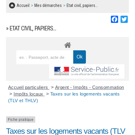
SOLIDARITÉ, LOGEMENT
MARCHÉS PUBLICS
Accueil
Mes démarches
Etat civil, papiers…
BESOIN D'UNE AIDE ?
COMMUNIQUÉS DE PRESSE
ÉTAT CIVIL, PAPIERS…
PLAN LOCAL D'URBANISME
Faceboo
Twi
LES ASSOCIATIONS
CONCERTATIONS PUBLIQUES
» ETAT CIVIL, PAPIERS…
SÉNIORS
DOCUMENT D'INFORMATION COMMUNAL
SUR LES RISQUES MAJEURS
EMPLOI
REGLEMENT LOCAL DE PUBLICITÉ
URBANISME
DECLARATION DE DEMARCHAGE
POLICE MUNICIPALE
DOSSIER DE DEMANDE DE SUBVENTION
Accueil particuliers
>
Argent - Impôts - Consommation
DECHETS
>
Impôts locaux
>
Taxes sur les logements vacants
(TLV et THLV)
DEMANDE DE PRÊT DE MATERIEL
SIGNALEMENTS
FICHE D'ORGANISATION MANIFESTATION
Fiche pratique
Taxes sur les logements vacants (TLV
PLAN D'ACTION MUNICIPAL