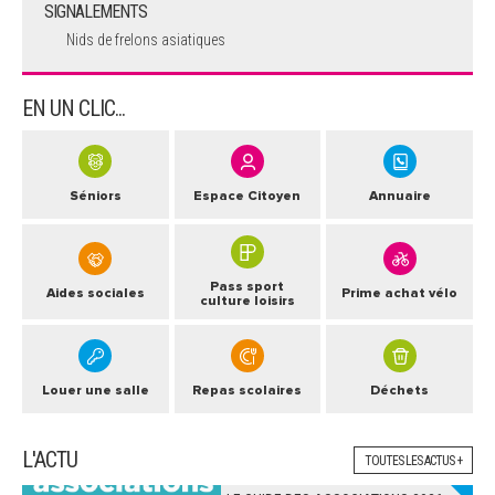
SIGNALEMENTS
Nids de frelons asiatiques
EN UN CLIC...
Séniors
Espace Citoyen
Annuaire
Pass sport
Aides sociales
Prime achat vélo
culture loisirs
Louer une salle
Repas scolaires
Déchets
L'ACTU
TOUTES LES ACTUS +