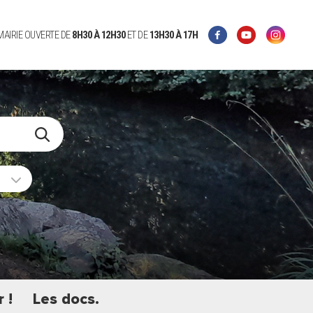
 MAIRIE OUVERTE DE
8H30 À 12H30
ET DE
13H30 À 17H
 !
Les docs.