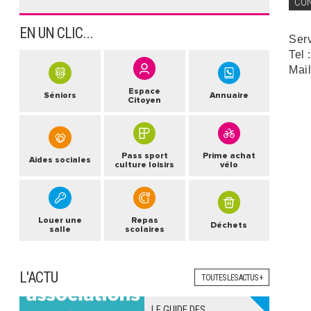
CO
EN UN CLIC...
Ser
Tel 
Mail
Espace
Séniors
Annuaire
Citoyen
Pass sport
Prime achat
Aides sociales
culture loisirs
vélo
Louer une
Repas
Déchets
salle
scolaires
L'ACTU
TOUTES LES ACTUS +
LE GUIDE DES