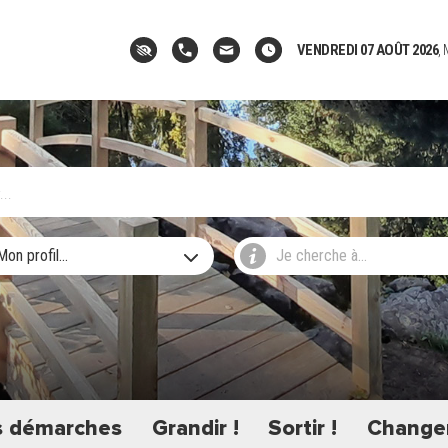
VENDREDI 07 AOÛT 2026
,
Mon profil...
Je cherche à...
 démarches
Grandir !
Sortir !
Changer